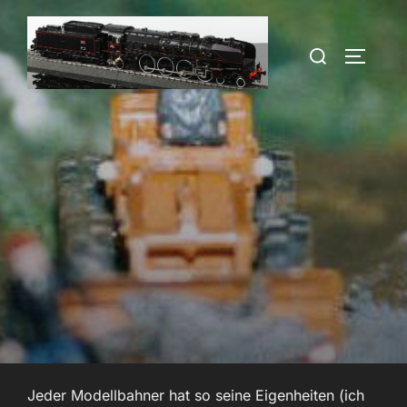
Zum
Inhalt
Suchen
SEITEN
springen
nach:
Jeder Modellbahner hat so seine Eigenheiten (ich