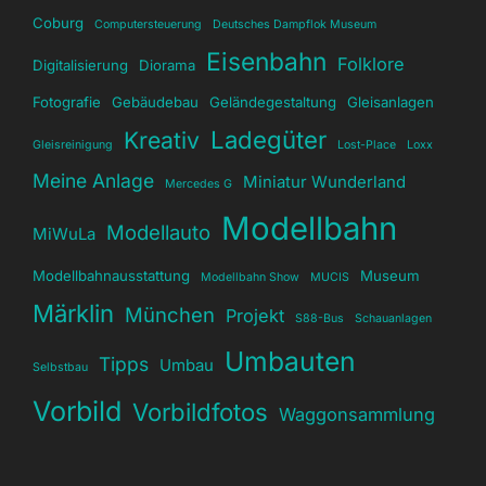
Coburg
Computersteuerung
Deutsches Dampflok Museum
Eisenbahn
Folklore
Digitalisierung
Diorama
Fotografie
Gebäudebau
Geländegestaltung
Gleisanlagen
Ladegüter
Kreativ
Gleisreinigung
Lost-Place
Loxx
Meine Anlage
Miniatur Wunderland
Mercedes G
Modellbahn
Modellauto
MiWuLa
Modellbahnausstattung
Museum
Modellbahn Show
MUCIS
Märklin
München
Projekt
S88-Bus
Schauanlagen
Umbauten
Tipps
Umbau
Selbstbau
Vorbild
Vorbildfotos
Waggonsammlung