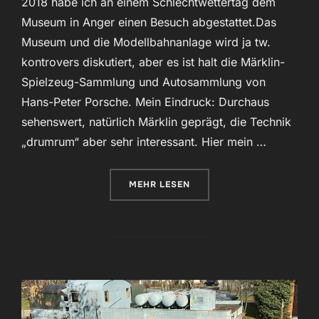
2018 habe ich an einem Schlechtwettertag dem
Museum in Anger einen Besuch abgestattet.Das
Museum und die Modellbahnanlage wird ja tw.
kontrovers diskutiert, aber es ist halt die Märklin-
Spielzeug-Sammlung und Autosammlung von
Hans-Peter Porsche. Mein Eindruck: Durchaus
sehenswert, natürlich Märklin geprägt, die Technik
„drumrum“ aber sehr interessant. Hier mein …
ÜBER „TRAUMWERK“
MEHR
LESEN