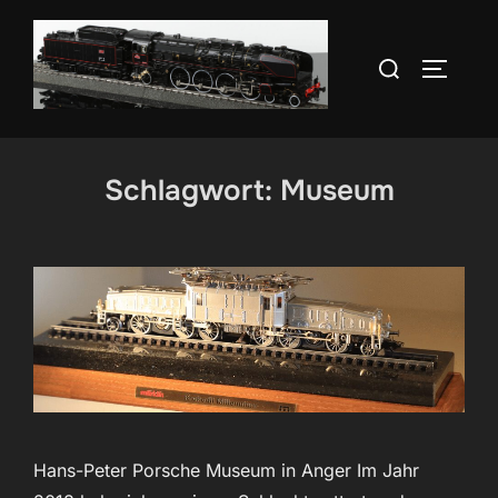
Zum
Inhalt
Suchen
SEITEN
springen
nach:
Schlagwort:
Museum
Hans-Peter Porsche Museum in Anger Im Jahr