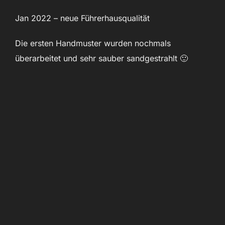
Jan 2022 – neue Führerhausqualität
Die ersten Handmuster wurden nochmals
überarbeitet und sehr sauber sandgestrahlt 🙂
©
https://www.adler-
modellbau.de
Dez 2021 neue Detaillierung der Ätz-Bauteile
Nov 2021
Handmuster 2
„im Nachtlicht“