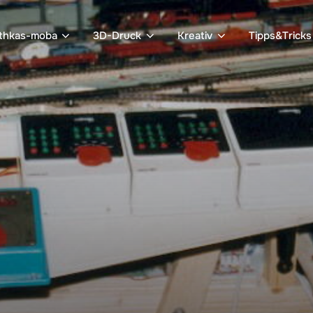
thkas-moba
3D-Druck
Kreativ
Tipps&Tricks