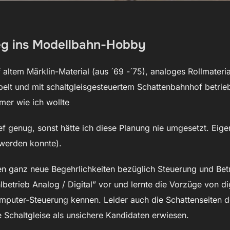
ieg ins Modellbahn-Hobby
 altem Märklin-Material (aus ´69 -´75), analoges Rollmateri
belt und mit schaltgleisgesteuertem Schattenbahnhof betrie
mmer wie ich wollte
ef genug, sonst hätte ich diese Planung nie umgesetzt. Eigen
(werden konnte).
n ganz neue Begehrlichkeiten bezüglich Steuerung und Betr
etrieb Analog / Digital” vor und lernte die Vorzüge von di
puter-Steuerung kennen. Leider auch die Schattenseiten d
Schaltgleise als unsichere Kandidaten erwiesen.