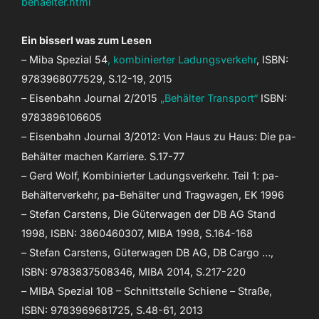
behaelter.html
Ein bisserl was zum Lesen
– Miba Spezial 54
, kombinierter Ladungsverkehr
, ISBN:
9783968077529, S.12-19, 2015
– Eisenbahn Journal 2/2015
„Behälter Transport“
ISBN:
9783896106605
– Eisenbahn Journal 3/2012: Von Haus zu Haus: Die
pa
-
Behälter machen Karriere. S.17-77
– Gerd Wolf, Kombinierter Ladungsverkehr. Teil 1: pa-
Behälterverkehr, pa-Behälter und Tragwagen, EK 1996
– Stefan Carstens, Die Güterwagen der DB AG Stand
1998, ISBN: 3860460307, MIBA 1998, S.164-168
– Stefan Carstens, Güterwagen DB AG, DB Cargo …,
ISBN: 9783837508346, MIBA 2014, S.217-220
– MIBA Spezial 108 – Schnittstelle Schiene – Straße,
ISBN: 9783969681725, S.48-61, 2013