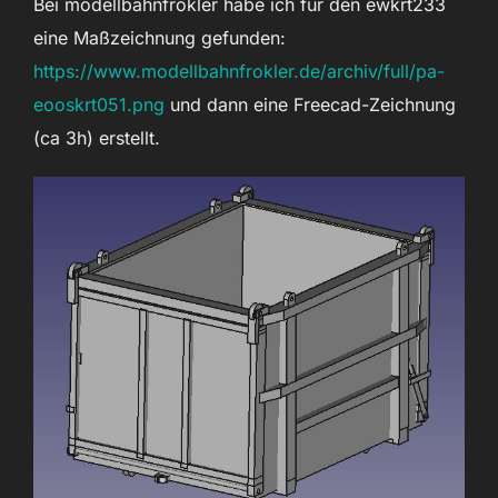
Bei modellbahnfrokler habe ich für den ewkrt233
eine Maßzeichnung gefunden:
https://www.modellbahnfrokler.de/archiv/full/pa-
eooskrt051.png
und dann eine Freecad-Zeichnung
(ca 3h) erstellt.