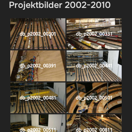
Projektbilder 2002-2010
db_p2002_00301
db_p2002_00331
db_p2002_00391
db_p2002_00441
db_p2002_00481
db_p2002_00501
db_p2002_00511
db_p2002_00811