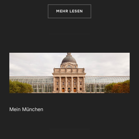
ÜBER „RELAUNCH VON WWW.TH
MEHR
LESEN
Mein München