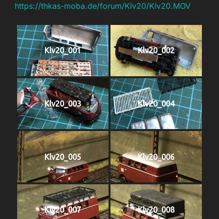
https://thkas-moba.de/forum/Klv20/Klv20.MOV
Klv20_001
Klv20_002
Klv20_003
Klv20_004
Klv20_005
Klv20_006
Klv20_007
Klv20_008