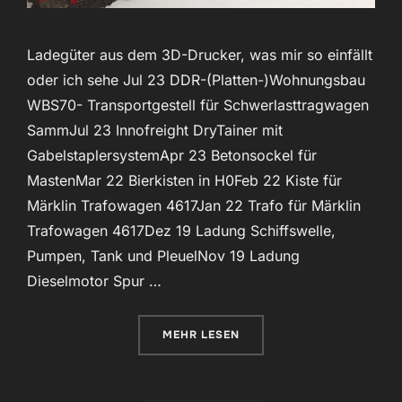
Ladegüter aus dem 3D-Drucker, was mir so einfällt
oder ich sehe Jul 23 DDR-(Platten-)Wohnungsbau
WBS70- Transportgestell für Schwerlasttragwagen
SammJul 23 Innofreight DryTainer mit
GabelstaplersystemApr 23 Betonsockel für
MastenMar 22 Bierkisten in H0Feb 22 Kiste für
Märklin Trafowagen 4617Jan 22 Trafo für Märklin
Trafowagen 4617Dez 19 Ladung Schiffswelle,
Pumpen, Tank und PleuelNov 19 Ladung
Dieselmotor Spur …
ÜBER „LADEGÜTER“
MEHR
LESEN