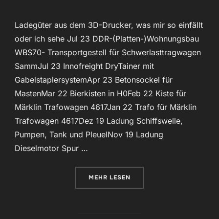
Ladegüter aus dem 3D-Drucker, was mir so einfällt
oder ich sehe Jul 23 DDR-(Platten-)Wohnungsbau
WBS70- Transportgestell für Schwerlasttragwagen
SammJul 23 Innofreight DryTainer mit
GabelstaplersystemApr 23 Betonsockel für
MastenMar 22 Bierkisten in H0Feb 22 Kiste für
Märklin Trafowagen 4617Jan 22 Trafo für Märklin
Trafowagen 4617Dez 19 Ladung Schiffswelle,
Pumpen, Tank und PleuelNov 19 Ladung
Dieselmotor Spur …
ÜBER „LADEGÜTER“
MEHR
LESEN