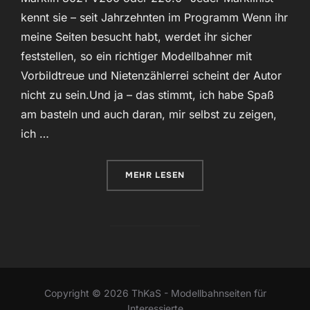
kennt sie – seit Jahrzehnten im Programm Wenn ihr
meine Seiten besucht habt, werdet ihr sicher
feststellen, so ein richtiger Modellbahner mit
Vorbildtreue und Nietenzählerrei scheint der Autor
nicht zu sein.Und ja – das stimmt, ich habe Spaß
am basteln und auch daran, mir selbst zu zeigen,
ich …
ÜBER „V200 – LACKIERUNGSVAR
MEHR
LESEN
Copyright © 2026 ThKaS - Modellbahnseiten für
Interessierte