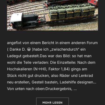
angefixt von einem Bericht in einem anderen Forum
( Danke D. 😀 )habe ich „zwischendurch“ ein
Ladegut gebastelt.Das war das Bild: so hat man
wohl die Teile verladen: Die Einzelteile: Nach dem
Hochskalieren (N->H0, Faktor 1,84) gings am
Stück nicht gut drucken, also Räder und Lenkrad
neu erstellen, Gestell basteln, Ladehilfe designen…
Von unten nach oben:Druckergebnis, …
ÜBER „LADEGUT WILLYS JEEPS“
MEHR
LESEN