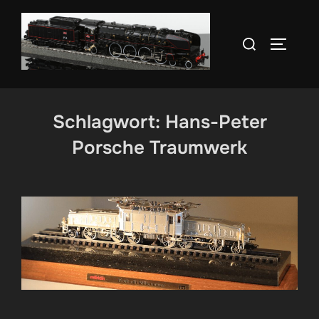
Zum
Inhalt
Suchen
SEITEN
springen
nach:
Schlagwort:
Hans-Peter
Porsche Traumwerk