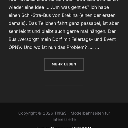
wieder eine Idee …..Um was geht es? Ich habe
einen Schi-Stra-Bus von Brekina (einen der ersten
damals). Das Teilchen fährt ganz passabel, ist aber
sehr leicht und bleibt auch gerne mal hängen. Der
Bus „versorgt“ mein Dorf mit Feiertags- und Event
ÖPNV. Und wo ist nun das Problem? …. …
ÜBER „DREHSCHEIBE 180MM“
MEHR
LESEN
Copyright © 2026 ThKaS - Modellbahnseiten für
Interessierte