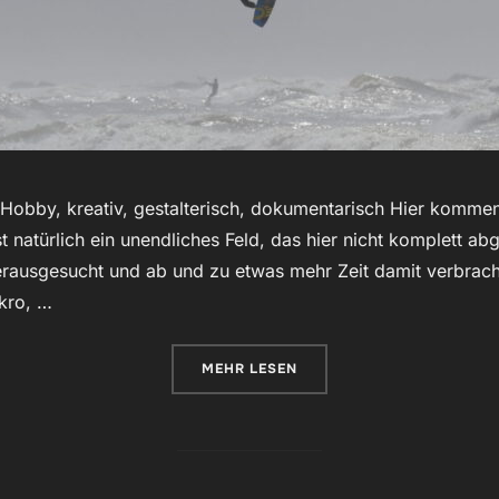
 Hobby, kreativ, gestalterisch, dokumentarisch Hier komme
st natürlich ein unendliches Feld, das hier nicht komplett ab
erausgesucht und ab und zu etwas mehr Zeit damit verbrach
kro, …
ÜBER „FOTOGRAFIE“
MEHR
LESEN