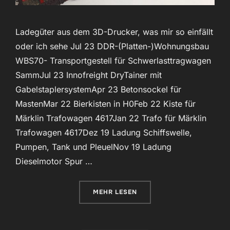
Ladegüter aus dem 3D-Drucker, was mir so einfällt
oder ich sehe Jul 23 DDR-(Platten-)Wohnungsbau
WBS70- Transportgestell für Schwerlasttragwagen
SammJul 23 Innofreight DryTainer mit
GabelstaplersystemApr 23 Betonsockel für
MastenMar 22 Bierkisten in H0Feb 22 Kiste für
Märklin Trafowagen 4617Jan 22 Trafo für Märklin
Trafowagen 4617Dez 19 Ladung Schiffswelle,
Pumpen, Tank und PleuelNov 19 Ladung
Dieselmotor Spur …
ÜBER „LADEGÜTER“
MEHR
LESEN