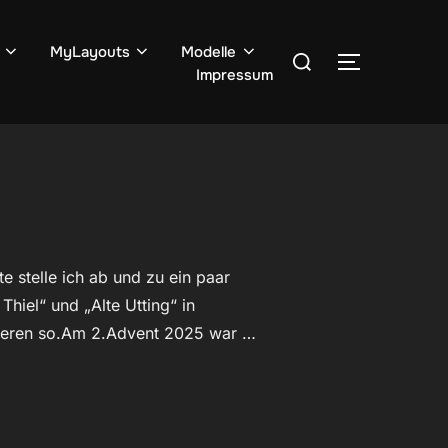
Suchen
MyLayouts
Modelle
SEITENLE
Impressum
nach:
 stelle ich ab und zu ein paar
hiel“ und „Alte Utting“ in
nderen so.Am 2.Advent 2025 war …