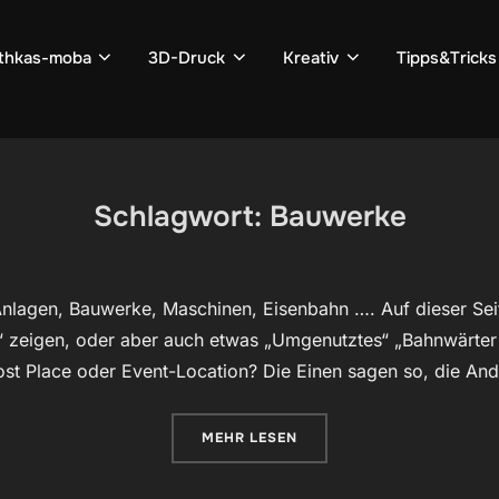
thkas-moba
3D-Druck
Kreativ
Tipps&Tricks
Schlagwort:
Bauwerke
Anlagen, Bauwerke, Maschinen, Eisenbahn …. Auf dieser Seite
“ zeigen, oder aber auch etwas „Umgenutztes“ „Bahnwärter T
st Place oder Event-Location? Die Einen sagen so, die A
ÜBER „LOST PLACES“
MEHR
LESEN