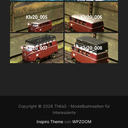
Klv20_005
Klv20_006
Klv20_007
Klv20_008
Copyright © 2026 ThKaS - Modellbahnseiten für
Interessierte
Inspiro Theme
von
WPZOOM