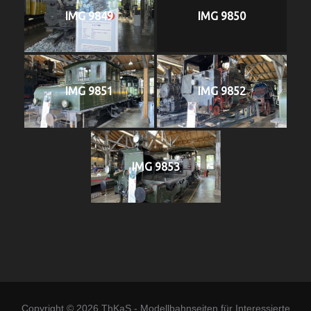
IMG 9849
IMG 9850
IMG 9851
IMG 9852
IMG 9853
Copyright © 2026 ThKaS - Modellbahnseiten für Interessierte